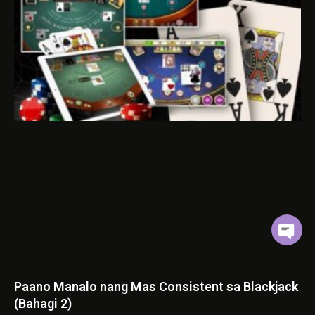
Paano Manalo nang Mas Consistent sa Blackjack
(Bahagi 2)