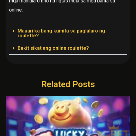
mga manlalaro nito na ligtas mula sa mga banta sa
online.
Maaari ka bang kumita sa paglalaro ng
roulette?
Bakit sikat ang online roulette?
Related Posts