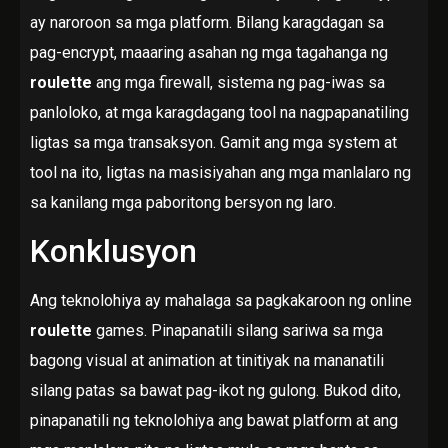
ay naroroon sa mga platform. Bilang karagdagan sa
pag-encrypt, maaaring asahan ng mga tagahanga ng
roulette
ang mga firewall, sistema ng pag-iwas sa
panloloko, at mga karagdagang tool na nagpapanatiling
ligtas sa mga transaksyon. Gamit ang mga system at
tool na ito, ligtas na masisiyahan ang mga manlalaro ng
sa kanilang mga paboritong bersyon ng laro.
Konklusyon
Ang teknolohiya ay mahalaga sa pagkakaroon ng online
roulette
games. Pinapanatili silang sariwa sa mga
bagong visual at animation at tinitiyak na mananatili
silang patas sa bawat pag-ikot ng gulong. Bukod dito,
pinapanatili ng teknolohiya ang bawat platform at ang