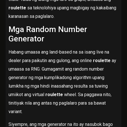
roulette
sa teknolohiya upang magbigay ng kakaibang
karanasan sa paglalaro.
Mga Random Number
Generator
Habang umaasa ang land-based na sa isang live na
dealer para paikutin ang gulong, ang online
roulette
ay
umaasa sa RNG. Gumagamit ang random number
generator ng mga kumplikadong algorithm upang
lumikha ng mga hindi inaasahang resulta sa tuwing
umiikot ang virtual
roulette
wheel. Sa paggawa nito,
tinitiyak nila ang antas ng paglalaro para sa bawat
variant.
Siyempre, ang mga generator na ito ay nasubok bago