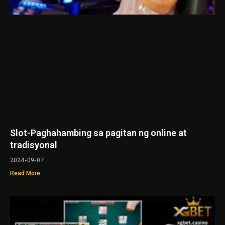
Slot-Paghahambing sa pagitan ng online at
tradisyonal
2024-09-07
Read More