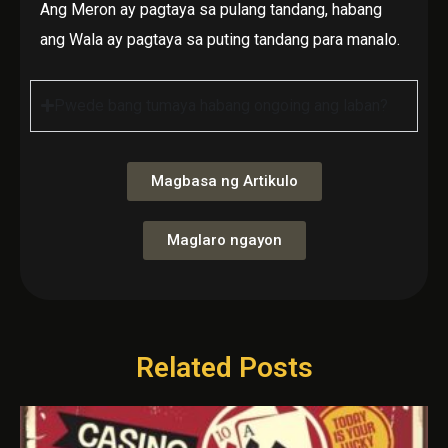
Ang Meron ay pagtaya sa pulang tandang, habang
ang Wala ay pagtaya sa puting tandang para manalo.
Pwede bang tumaya habang ongoing ang laban?
Magbasa ng Artikulo
Maglaro ngayon
Related Posts