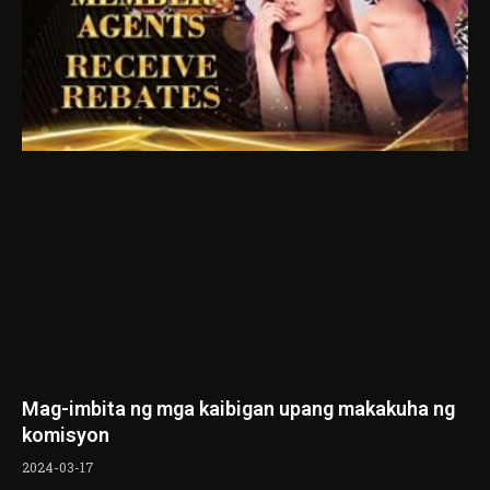
Mag-imbita ng mga kaibigan upang makakuha ng
komisyon
2024-03-17