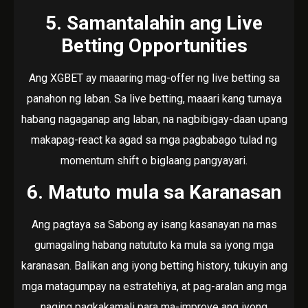
5. Samantalahin ang Live
Betting Opportunities
Ang XGBET ay maaaring mag-offer ng live betting sa
panahon ng laban. Sa live betting, maaari kang tumaya
habang nagaganap ang laban, na nagbibigay-daan upang
makapag-react ka agad sa mga pagbabago tulad ng
momentum shift o biglaang pangyayari.
6. Matuto mula sa Karanasan
Ang pagtaya sa Sabong ay isang kasanayan na mas
gumagaling habang natututo ka mula sa iyong mga
karanasan. Balikan ang iyong betting history, tukuyin ang
mga matagumpay na estratehiya, at pag-aralan ang mga
naging pagkakamali para ma-improve ang iyong