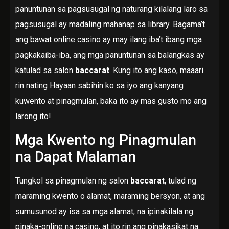
panuntunan sa pagsusugal ng naturang kilalang laro sa
pagsusugal ay madaling mahanap sa library. Bagama’t
ang bawat online casino ay may ilang iba’t ibang mga
pagkakaiba-iba, ang mga panuntunan sa balangkas ay
katulad sa salon
baccarat
. Kung ito ang kaso, maaari
rin nating Hayaan sabihin ko sa iyo ang kanyang
kuwento at pinagmulan, baka ito ay mas gusto mo ang
larong ito!
Mga Kwento ng Pinagmulan
na Dapat Malaman
Tungkol sa pinagmulan ng salon
baccarat
, tulad ng
maraming kwento o alamat, maraming bersyon, at ang
sumusunod ay isa sa mga alamat, na ipinakilala ng
pinaka-online na casino, at ito rin ang pinakasikat na