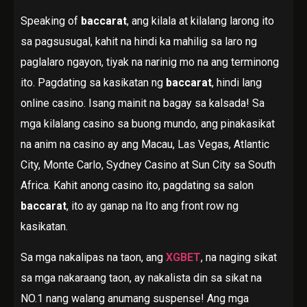
Speaking of
baccarat
, ang kilala at kilalang larong ito
sa pagsusugal, kahit na hindi ka mahilig sa laro ng
paglalaro ngayon, tiyak na narinig mo na ang terminong
ito. Pagdating sa kasikatan ng
baccarat
, hindi lang
online casino. Isang mainit na bagay sa kalsada! Sa
mga kilalang casino sa buong mundo, ang pinakasikat
na anim na casino ay ang Macau, Las Vegas, Atlantic
City, Monte Carlo, Sydney Casino at Sun City sa South
Africa. Kahit anong casino ito, pagdating sa salon
baccarat
, ito ay ganap na Ito ang front row ng
kasikatan.
Sa mga nakalipas na taon, ang
XGBET
, na naging sikat
sa mga nakaraang taon, ay nakalista din sa sikat na
NO.1 nang walang anumang suspense! Ang mga