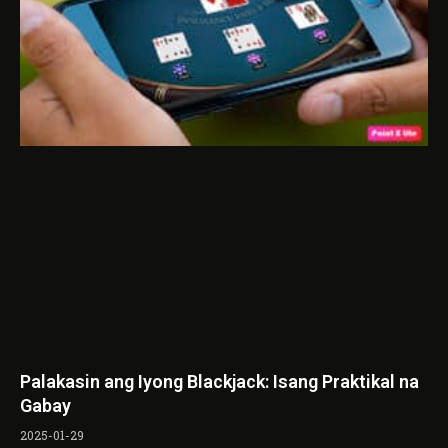
Palakasin ang Iyong Blackjack: Isang Praktikal na
Gabay
2025-01-29