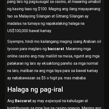
pang laro ng pagsusugal sa casino, at maaaring umabot
ng kasing taas ng $100. Maging ang ilang mayayamang
tao sa Malayong Silangan at Gitnang Silangan ay
madalas na tumaya ng napakalaking halaga na
US$100,000 bawat kamay.
Siyempre, hindi mo kailangang maging isang Arabian oil
tycoon para maglaro ng
baccarat
. Maraming mga
online casino ang may maliliit na mesa, ngunit ang mga
patakaran ng laro ay eksaktong pareho sa mga normal
na laro, maliban na ang mga taya para sa bawat kamay
ay nababawasan sa $5 o higit pa. mas mababa.
Halaga ng pag-iral
Ang
Baccarat
ay may espesyal na kahulugan at
kontribusyon sa mga live na casino ngayon. Maging ang