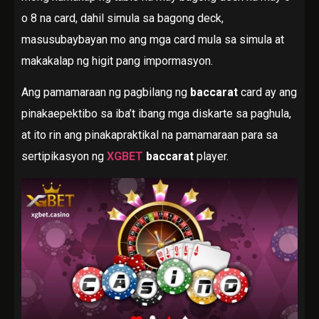
o 8 na card, dahil simula sa bagong deck,
masusubaybayan mo ang mga card mula sa simula at
makakalap ng higit pang impormasyon.
Ang pamamaraan ng pagbilang ng
baccarat
card ay ang
pinakaepektibo sa iba’t ibang mga diskarte sa paghula,
at ito rin ang pinakapraktikal na pamamaraan para sa
sertipikasyon ng
XGBET
baccarat
player.