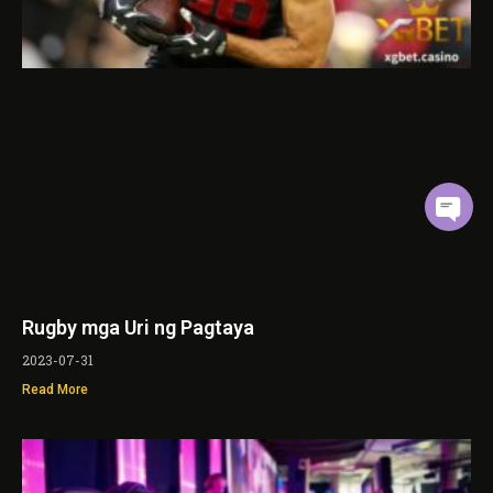
Rugby mga Uri ng Pagtaya
2023-07-31
Read More