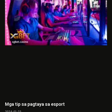
Mga tip sa pagtaya sa esport
2024-01-23