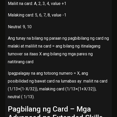
Maliit na card: A, 2, 3, 4, value +1
Malaking card: 5, 6, 7, 8, value -1
Neutral: 9, 10
Ang tunay na bilang ng paraan ng pagbibilang ng card ng
malaki at maliliit na card = ang bilang ng itinalagang
turnover sa itaas X ang bilang ng mga pares ng
natitirang card
Ipagpalagay na ang totoong numero = X, ang
posibilidad ng bawat card na lumabas ay: maliit na card
(1/13×(1-X/32)), malaking card (1/13×(1+X/32)),
neutral ( 1/13).
Pagbilang ng Card – Mga