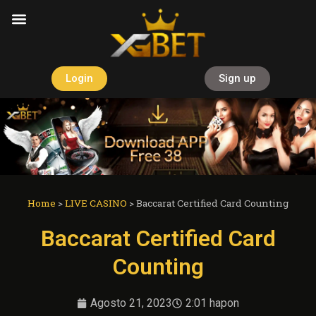
LOTTERY GAMES
Login
Sign up
Home
>
LIVE CASINO
>
Baccarat Certified Card Counting
Baccarat Certified Card
Counting
Agosto 21, 2023
2:01 hapon