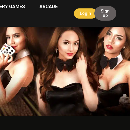
ERY GAMES
ARCADE
Sign
Login
up