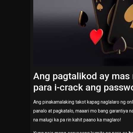
Ang pagtalikod ay mas 
para i-crack ang passw
Ang pinakamalaking takot kapag naglalaro ng on
panalo at pagkatalo, maaari mo bang garantiya n
na malugi ka pa rin kahit paano ka maglaro!