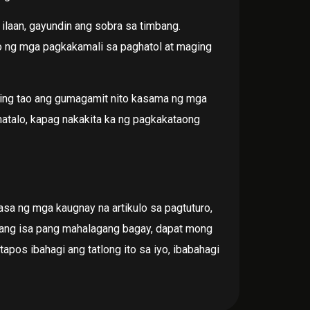
ilaan, gayundin ang sobra sa timbang.
o ng mga pagkakamali sa paghatol at maging
ming tao ang gumagamit nito kasama ng mga
talo, kapag nakakita ka ng pagkakataong
sa ng mga kaugnay na artikulo sa pagtuturo,
 ang isa pang mahalagang bagay, dapat mong
apos ibahagi ang tatlong ito sa iyo, ibabahagi