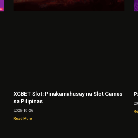
XGBET Slot: Pinakamahusay na Slot Games
P
sa Pilipinas
20
2025-10-26
Re
Read More