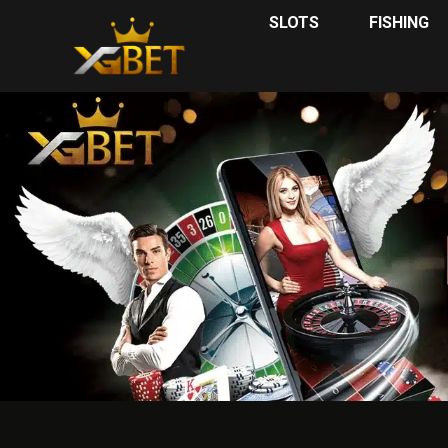
SLOTS
FISHING