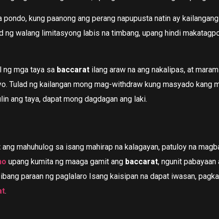
 pondo, kung paanong ang perang napupusta natin ay kailangang 
ng walang limitasyong labis na timbang, upang hindi makatagp
l ng mga taya sa
baccarat
ilang araw na ang nakalipas, at mara
o. Tulad ng kailangan mong mag-withdraw kung masyado kang ma
lin ang taya, dapat mong dagdagan ang laki.
t
ang mahuhulog sa isang mahirap na kalagayan, patuloy na magba
no
upang kumita ng maaga gamit ang
baccarat
, ngunit pabayaan
ibang paraan ng paglalaro Isang kaisipan na dapat iwasan, pagkat
at
.