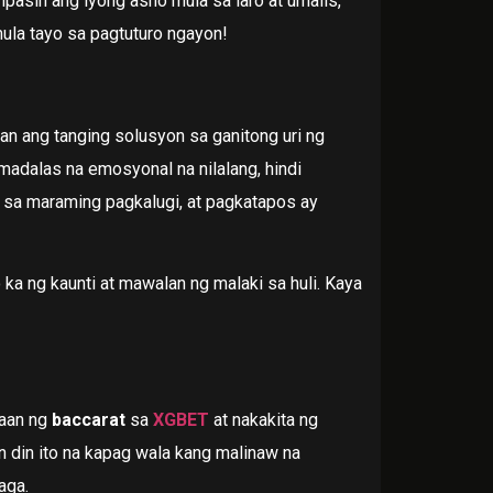
ampasin ang iyong asno mula sa laro at umalis,
la tayo sa pagtuturo ngayon!
an ang tanging solusyon sa ganitong uri ng
adalas na emosyonal na nilalang, hindi
g sa maraming pagkalugi, at pagkatapos ay
ka ng kaunti at mawalan ng malaki sa huli. Kaya
raan ng
baccarat
sa
XGBET
at nakakita ng
 din ito na kapag wala kang malinaw na
aga.