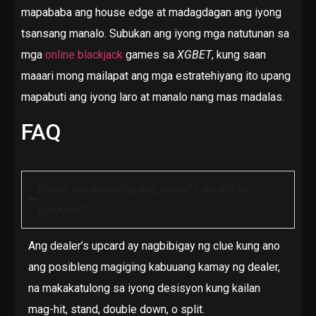
mapababa ang house edge at madagdagan ang iyong
tsansang manalo. Subukan ang iyong mga natutunan sa
mga
online blackjack
games sa
XGBET
, kung saan
maaari mong mailapat ang mga estratehiyang ito upang
mapabuti ang iyong laro at manalo nang mas madalas.
FAQ
Paano nakakatulong ang dealer’s upcard sa
blackjack?
Ang dealer’s upcard ay nagbibigay ng clue kung ano
ang posibleng magiging kabuuang kamay ng dealer,
na makakatulong sa iyong desisyon kung kailan
mag-hit, stand, double down, o split.