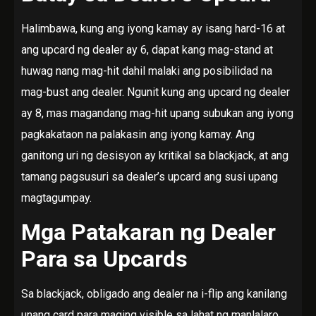
Halimbawa, kung ang iyong kamay ay isang hard-16 at
ang upcard ng dealer ay 6, dapat kang mag-stand at
huwag nang mag-hit dahil malaki ang posibilidad na
mag-bust ang dealer. Ngunit kung ang upcard ng dealer
ay 8, mas magandang mag-hit upang subukan ang iyong
pagkakataon na palakasin ang iyong kamay. Ang
ganitong uri ng desisyon ay kritikal sa blackjack, at ang
tamang pagsusuri sa dealer’s upcard ang susi upang
magtagumpay.
Mga Patakaran ng Dealer
Para sa Upcards
Sa blackjack, obligado ang dealer na i-flip ang kanilang
unang card para maging visible sa lahat ng manlalaro.