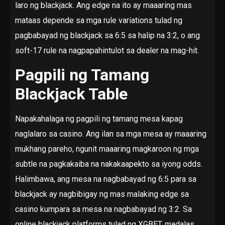
laro ng blackjack. Ang edge na ito ay maaaring mas
mataas depende sa mga rule variations tulad ng
pagbabayad ng blackjack sa 6:5 sa halip na 3:2, o ang
soft-17 rule na nagpapahintulot sa dealer na mag-hit.
Pagpili ng Tamang
Blackjack Table
Napakahalaga ng pagpili ng tamang mesa kapag
naglalaro sa casino. Ang ilan sa mga mesa ay maaaring
mukhang pareho, ngunit maaaring magkaroon ng mga
subtle na pagkakaiba na nakakaapekto sa iyong odds.
Halimbawa, ang mesa na nagbabayad ng 6:5 para sa
blackjack ay nagbibigay ng mas malaking edge sa
casino kumpara sa mesa na nagbabayad ng 3:2. Sa
online blackjack platforms tulad ng XGBET, madalas