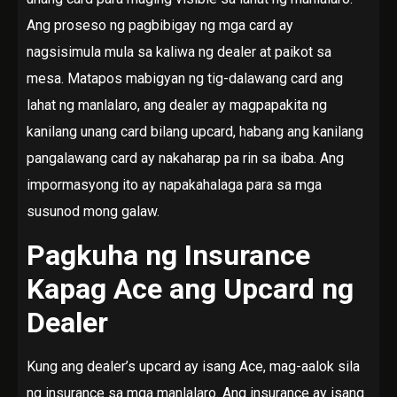
Ang proseso ng pagbibigay ng mga card ay
nagsisimula mula sa kaliwa ng dealer at paikot sa
mesa. Matapos mabigyan ng tig-dalawang card ang
lahat ng manlalaro, ang dealer ay magpapakita ng
kanilang unang card bilang upcard, habang ang kanilang
pangalawang card ay nakaharap pa rin sa ibaba. Ang
impormasyong ito ay napakahalaga para sa mga
susunod mong galaw.
Pagkuha ng Insurance
Kapag Ace ang Upcard ng
Dealer
Kung ang dealer’s upcard ay isang Ace, mag-aalok sila
ng insurance sa mga manlalaro. Ang insurance ay isang