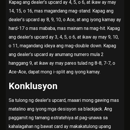
Kapag ang dealer’s upcard ay 4, 5, o 6, at ikaw ay may
14, 15, o 16, mas magandang mag-stand. Kapag ang
dealer’s upcard ay 8, 9, 10, o Ace, at ang iyong kamay ay
hard-17 o mas mababa, mas mainam na mag-hit. Kapag
ang dealer’s upcard ay 3, 4, 5, o 6, at ikaw ay may 9, 10,
o 11, magandang ideya ang mag-double down. Kapag
ang dealer’s upcard ay anumang numero mula 2
hanggang 9, at ikaw ay may pares tulad ng 8-8, 7-7, o
Ace-Ace, dapat mong i-split ang iyong kamay.
Konklusyon
Sa tulong ng dealer’s upcard, maaari mong gawing mas
matalino ang iyong mga desisyon sa blackjack. Ang
paggamit ng tamang estratehiya at pag-unawa sa
kahalagahan ng bawat card ay makakatulong upang