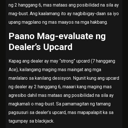
ng 2 hanggang 6, mas mataas ang posibilidad na sila ay
mag-bust. Ang kaalamang ito ay nagbibigay-daan sa iyo
upang magplano ng mas maayos na mga hakbang.
Paano Mag-evaluate ng
Dealer’s Upcard
Kapag ang dealer ay may “strong” upcard (7 hanggang
Ace), kailangang maging mas maingat ang mga
manlalaro sa kanilang desisyon. Ngunit kung ang upcard
ng dealer ay 2 hanggang 6, maaari kang maging mas
agresibo dahil mas mataas ang posibilidad na sila ay
magkamali o mag-bust. Sa pamamagitan ng tamang
pagsusuri sa dealer’s upcard, mas mapapalapit ka sa
tagumpay sa blackjack.