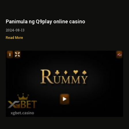
Panimula ng Q9play online casino
2024-08-13
Read More