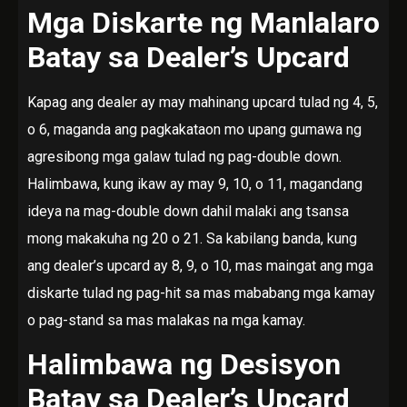
Mga Diskarte ng Manlalaro
Batay sa Dealer’s Upcard
Kapag ang dealer ay may mahinang upcard tulad ng 4, 5,
o 6, maganda ang pagkakataon mo upang gumawa ng
agresibong mga galaw tulad ng pag-double down.
Halimbawa, kung ikaw ay may 9, 10, o 11, magandang
ideya na mag-double down dahil malaki ang tsansa
mong makakuha ng 20 o 21. Sa kabilang banda, kung
ang dealer’s upcard ay 8, 9, o 10, mas maingat ang mga
diskarte tulad ng pag-hit sa mas mababang mga kamay
o pag-stand sa mas malakas na mga kamay.
Halimbawa ng Desisyon
Batay sa Dealer’s Upcard