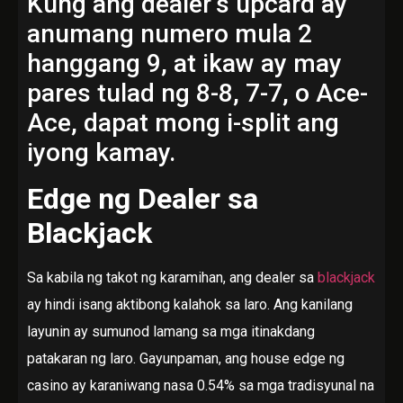
Kung ang dealer’s upcard ay
anumang numero mula 2
hanggang 9, at ikaw ay may
pares tulad ng 8-8, 7-7, o Ace-
Ace, dapat mong i-split ang
iyong kamay.
Edge ng Dealer sa
Blackjack
Sa kabila ng takot ng karamihan, ang dealer sa
blackjack
ay hindi isang aktibong kalahok sa laro. Ang kanilang
layunin ay sumunod lamang sa mga itinakdang
patakaran ng laro. Gayunpaman, ang house edge ng
casino ay karaniwang nasa 0.54% sa mga tradisyunal na