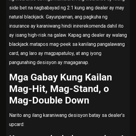
side bet na nagbabayad ng 2:1 kung ang dealer ay may
natural blackjack. Gayunpaman, ang pagkuha ng
insurance ay karaniwang hindi inirerekomenda dahil ito
ay isang high-risk na galaw. Kapag ang dealer ay walang
blackjack matapos mag-peek sa kanilang pangalawang
card, ang laro ay magpapatuloy, at ang iyong
pangunahing desisyon ay magaganap.
Mga Gabay Kung Kailan
Mag-Hit, Mag-Stand, o
Mag-Double Down
Narito ang ilang karaniwang desisyon batay sa dealer’s
upcard: