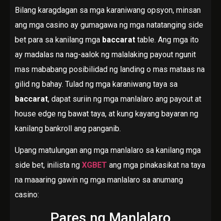
Bilang karagdagan sa mga karaniwang opsyon, minsan
ang mga casino ay gumagawa ng mga natatanging side
bet para sa kanilang mga
baccarat
table. Ang mga ito
ay madalas na nag-aalok ng malalaking payout ngunit
mas mababang posibilidad ng landing o mas mataas na
gilid ng bahay. Tulad ng mga karaniwang taya sa
baccarat
, dapat suriin ng mga manlalaro ang payout at
house edge ng bawat taya, at kung kayang bayaran ng
kanilang bankroll ang panganib.
Upang matulungan ang mga manlalaro sa kanilang mga
side bet, inilista ng
XGBET
ang mga pinakasikat na taya
na maaaring gawin ng mga manlalaro sa anumang
casino:
Pares ng Manlalaro