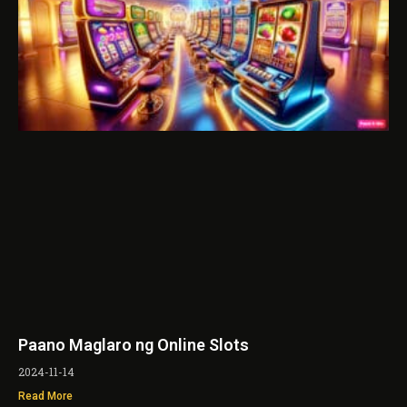
Paano Maglaro ng Online Slots
2024-11-14
Read More