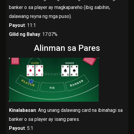
banker o sa player ay magkapareho (ibig sabihin,
dalawang reyna ng mga puso).
Payout
: 11:1
Gilid ng Bahay
: 17.07%
Alinman sa Pares
Kinalabasan
: Ang unang dalawang card na ibinahagi sa
banker o sa player ay isang pares.
Payout
: 5:1