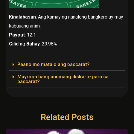
Kinalabasan
: Ang kamay ng nanalong bangkero ay may
kabuuang anim.
Payout
: 12:1
Gilid n
g
Bahay
: 29.98%
Paano mo matalo ang baccarat?
Mayroon bang anumang diskarte para sa
baccarat?
Related Posts