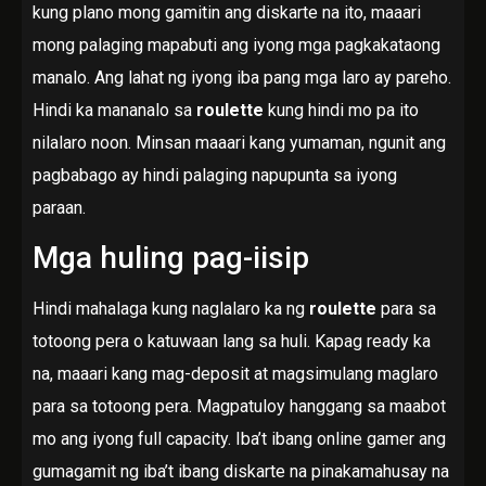
kung plano mong gamitin ang diskarte na ito, maaari
mong palaging mapabuti ang iyong mga pagkakataong
manalo. Ang lahat ng iyong iba pang mga laro ay pareho.
Hindi ka mananalo sa
roulette
kung hindi mo pa ito
nilalaro noon. Minsan maaari kang yumaman, ngunit ang
pagbabago ay hindi palaging napupunta sa iyong
paraan.
Mga huling pag-iisip
Hindi mahalaga kung naglalaro ka ng
roulette
para sa
totoong pera o katuwaan lang sa huli. Kapag ready ka
na, maaari kang mag-deposit at magsimulang maglaro
para sa totoong pera. Magpatuloy hanggang sa maabot
mo ang iyong full capacity. Iba’t ibang online gamer ang
gumagamit ng iba’t ibang diskarte na pinakamahusay na