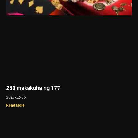
250 makakuha ng 177
2023-12-06
Read More