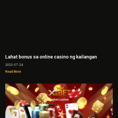
Lahat bonus sa online casino ng kailangan
2023-07-24
Read More