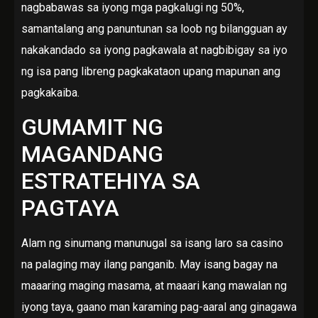
nagbabawas sa iyong mga pagkalugi ng 50%,
samantalang ang panuntunan sa loob ng bilangguan ay
nakakandado sa iyong pagkawala at nagbibigay sa iyo
ng isa pang libreng pagkakataon upang mapunan ang
pagkakaiba.
GUMAMIT NG
MAGANDANG
ESTRATEHIYA SA
PAGTAYA
Alam ng sinumang manunugal sa isang laro sa casino
na palaging may ilang panganib. May isang bagay na
maaaring maging masama, at maaari kang mawalan ng
iyong taya, gaano man karaming pag-aaral ang ginagawa