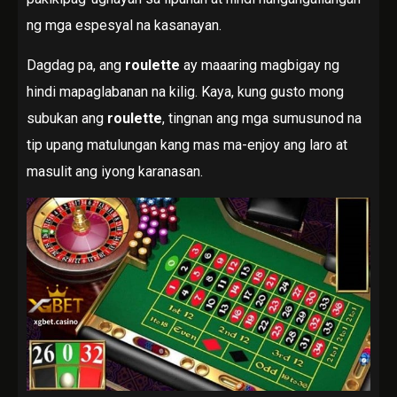
ng mga espesyal na kasanayan.
Dagdag pa, ang
roulette
ay maaaring magbigay ng
hindi mapaglabanan na kilig. Kaya, kung gusto mong
subukan ang
roulette
, tingnan ang mga sumusunod na
tip upang matulungan kang mas ma-enjoy ang laro at
masulit ang iyong karanasan.