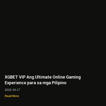
XGBET VIP Ang Ultimate Online Gaming
Experience para sa mga Pilipino
2025-09-17
Read More