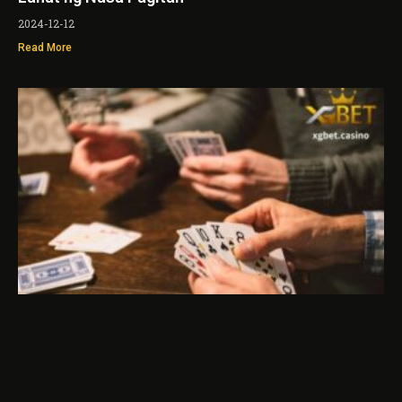
2024-12-12
Read More