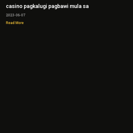
casino pagkalugi pagbawi mula sa
2023-06-07
Read More