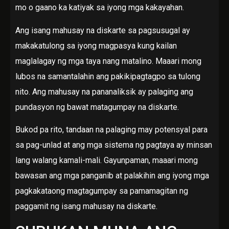
mo o gaano ka katiyak sa iyong mga kakayahan.
Ang isang mahusay na diskarte sa pagsusugal ay
makakatulong sa iyong magpasya kung kailan
maglalagay ng mga taya nang matalino. Maaari mong
lubos na samantalahin ang pakikipagtagpo sa tulong
nito. Ang mahusay na pananaliksik ay palaging ang
pundasyon ng bawat matagumpay na diskarte.
Bukod pa rito, tandaan na palaging may potensyal para
sa pag-unlad at ang mga sistema ng pagtaya ay minsan
lang walang kamali-mali. Gayunpaman, maaari mong
bawasan ang mga panganib at palakihin ang iyong mga
pagkakataong magtagumpay sa pamamagitan ng
paggamit ng isang mahusay na diskarte.