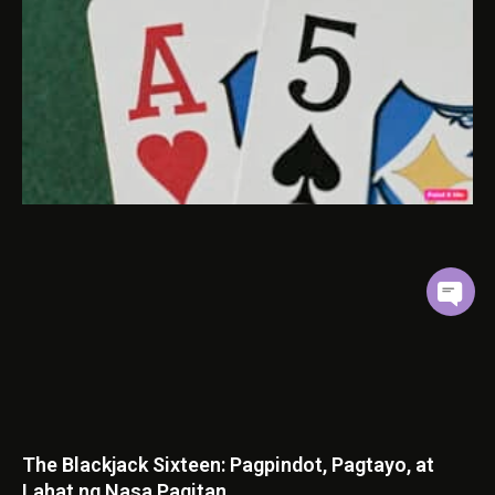
The Blackjack Sixteen: Pagpindot, Pagtayo, at
Lahat ng Nasa Pagitan