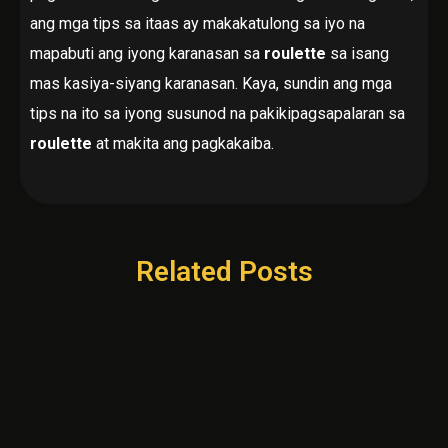
ang mga tips sa itaas ay makakatulong sa iyo na
mapabuti ang iyong karanasan sa
roulette
sa isang
mas kasiya-siyang karanasan. Kaya, sundin ang mga
tips na ito sa iyong susunod na pakikipagsapalaran sa
roulette
at makita ang pagkakaiba.
Related Posts