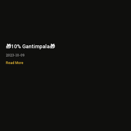
🎁10% Gantimpala🎁
2023-10-09
Read More