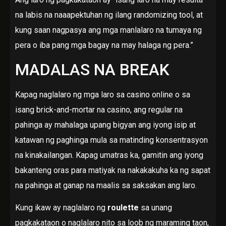
na labis na naaapektuhan ng ilang randomizing tool, at
kung saan nagpasya ang mga manlalaro na tumaya ng
pera o iba pang mga bagay na may halaga ng pera.”
MADALAS NA BREAK
Kapag naglalaro ng mga laro sa casino online o sa
isang brick-and-mortar na casino, ang regular na
pahinga ay mahalaga upang bigyan ang iyong isip at
katawan ng paghinga mula sa matinding konsentrasyon
na kinakailangan. Kapag umatras ka, gamitin ang iyong
bakanteng oras para matiyak na nakakakuha ka ng sapat
na pahinga at ganap na maalis sa saksakan ang laro.
Kung ikaw ay naglalaro ng
roulette
sa unang
pagkakataon o naglalaro nito sa loob ng maraming taon,