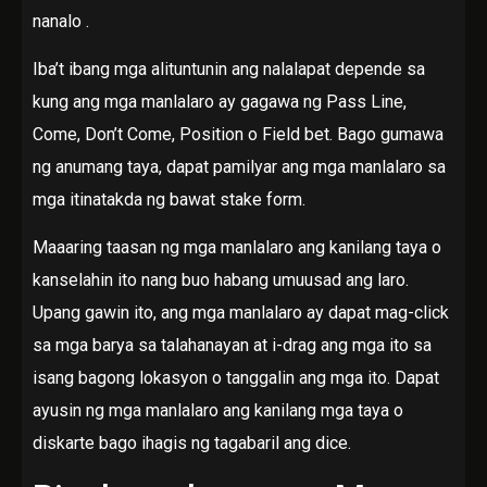
nanalo .
Iba’t ibang mga alituntunin ang nalalapat depende sa
kung ang mga manlalaro ay gagawa ng Pass Line,
Come, Don’t Come, Position o Field bet. Bago gumawa
ng anumang taya, dapat pamilyar ang mga manlalaro sa
mga itinatakda ng bawat stake form.
Maaaring taasan ng mga manlalaro ang kanilang taya o
kanselahin ito nang buo habang umuusad ang laro.
Upang gawin ito, ang mga manlalaro ay dapat mag-click
sa mga barya sa talahanayan at i-drag ang mga ito sa
isang bagong lokasyon o tanggalin ang mga ito. Dapat
ayusin ng mga manlalaro ang kanilang mga taya o
diskarte bago ihagis ng tagabaril ang dice.