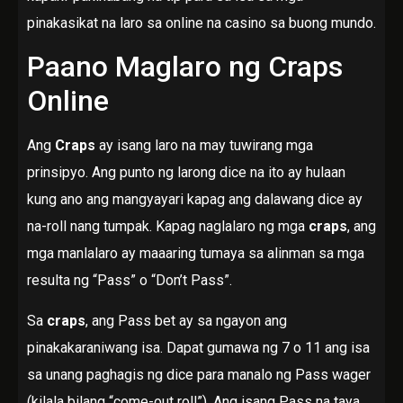
pinakasikat na laro sa online na casino sa buong mundo.
Paano Maglaro ng Craps
Online
Ang
Craps
ay isang laro na may tuwirang mga
prinsipyo. Ang punto ng larong dice na ito ay hulaan
kung ano ang mangyayari kapag ang dalawang dice ay
na-roll nang tumpak. Kapag naglalaro ng mga
craps
, ang
mga manlalaro ay maaaring tumaya sa alinman sa mga
resulta ng “Pass” o “Don’t Pass”.
Sa
craps
, ang Pass bet ay sa ngayon ang
pinakakaraniwang isa. Dapat gumawa ng 7 o 11 ang isa
sa unang paghagis ng dice para manalo ng Pass wager
(kilala bilang “come-out roll”). Ang isang Pass na taya