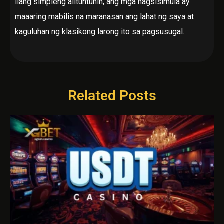
ilang simpleng alituntunin, ang mga nagsisimula ay
maaaring mabilis na maranasan ang lahat ng saya at
kaguluhan ng klasikong larong ito sa pagsusugal.
Related Posts