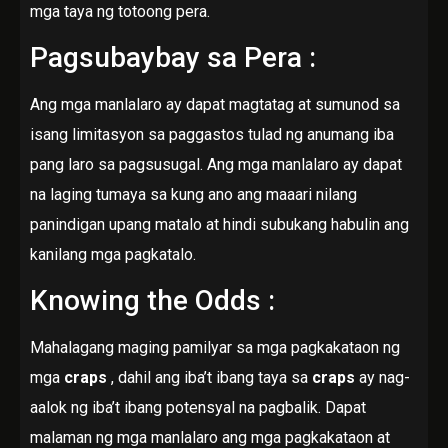
mga taya ng totoong pera.
Pagsubaybay sa Pera :
Ang mga manlalaro ay dapat magtatag at sumunod sa
isang limitasyon sa paggastos tulad ng anumang iba
pang laro sa pagsusugal. Ang mga manlalaro ay dapat
na laging tumaya sa kung ano ang maaari nilang
panindigan upang matalo at hindi subukang habulin ang
kanilang mga pagkatalo.
Knowing the Odds :
Mahalagang maging pamilyar sa mga pagkakataon ng
mga
craps
, dahil ang iba’t ibang taya sa
craps
ay nag-
aalok ng iba’t ibang potensyal na pagbalik. Dapat
malaman ng mga manlalaro ang mga pagkakataon at