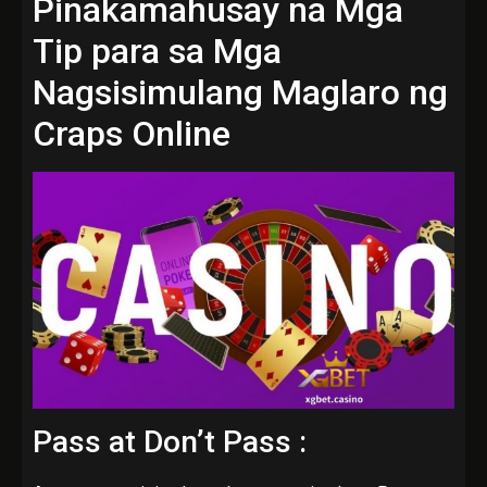
Pinakamahusay na Mga
Tip para sa Mga
Nagsisimulang Maglaro ng
Craps Online
Pass at Don’t Pass :