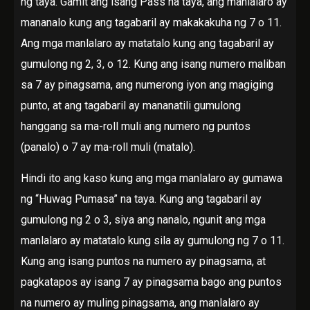
ng taya. Gamit ang isang Pass na taya, ang manlalaro ay
mananalo kung ang tagabaril ay makakakuha ng 7 o 11.
Ang mga manlalaro ay matatalo kung ang tagabaril ay
gumulong ng 2, 3, o 12. Kung ang isang numero maliban
sa 7 ay pinagsama, ang numerong iyon ang magiging
punto, at ang tagabaril ay mananatili gumulong
hanggang sa ma-roll muli ang numero ng puntos
(panalo) o 7 ay ma-roll muli (matalo).
Hindi ito ang kaso kung ang mga manlalaro ay gumawa
ng “Huwag Pumasa” na taya. Kung ang tagabaril ay
gumulong ng 2 o 3, siya ang nanalo, ngunit ang mga
manlalaro ay matatalo kung sila ay gumulong ng 7 o 11.
Kung ang isang puntos na numero ay pinagsama, at
pagkatapos ay isang 7 ay pinagsama bago ang puntos
na numero ay muling pinagsama, ang manlalaro ay