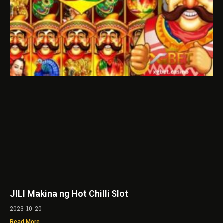
JILI Makina ng Hot Chilli Slot
2023-10-20
Read More