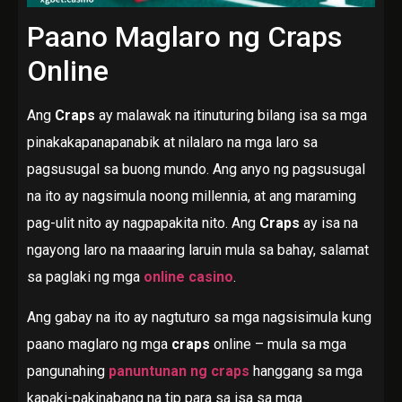
Paano Maglaro ng Craps
Online
Ang
Craps
ay malawak na itinuturing bilang isa sa mga
pinakakapanapanabik at nilalaro na mga laro sa
pagsusugal sa buong mundo. Ang anyo ng pagsusugal
na ito ay nagsimula noong millennia, at ang maraming
pag-ulit nito ay nagpapakita nito. Ang
Craps
ay isa na
ngayong laro na maaaring laruin mula sa bahay, salamat
sa paglaki ng mga
online casino
.
Ang gabay na ito ay nagtuturo sa mga nagsisimula kung
paano maglaro ng mga
craps
online – mula sa mga
pangunahing
panuntunan ng craps
hanggang sa mga
kapaki-pakinabang na tip para sa isa sa mga