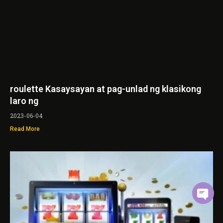
roulette Kasaysayan at pag-unlad ng klasikong
laro ng
2023-06-04
Read More