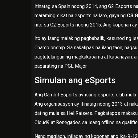
Itinatag sa Spain noong 2014, ang G2 Esports na
maraming sikat na esports na laro, gaya ng
CS:
nito sa G2 Esports noong 2015. Ang koponan ay n
Ito ay isang malaking pagbabalik, kasunod ng 
Championship. Sa nakalipas na ilang taon, nags
pagtutulungan ng magkakasama at kasanayan, an
paparating na PGL Major.
Simulan ang eSports
Ang Gambit Esports ay isang esports club mula
Ang organisasyon ay itinatag noong 2013 at na
dating mula sa HellRaisers. Pagkatapos makakuh
Cloud9 at Renegades sa isang offline na qualifier
Nang maglaon, inilagay ng koponan ang ika-9-12