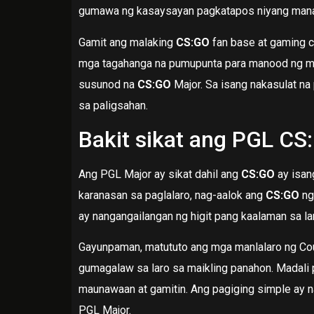
gumawa ng kasaysayan pagkatapos niyang man
Gamit ang malaking
CS:GO
fan base at gaming c
mga tagahanga na pumupunta para manood ng mg
susunod na
CS:GO
Major. Sa isang nakasulat na
sa paligsahan.
Bakit sikat ang PGL C
Ang PGL Major ay sikat dahil ang
CS:GO
ay isan
karanasan sa paglalaro, nag-aalok ang
CS:GO
ng
ay nangangailangan ng higit pang kaalaman sa lar
Gayunpaman, matututo ang mga manlalaro ng Cou
gumagalaw sa laro sa maikling panahon. Madali
maunawaan at gamitin. Ang pagiging simple ay n
PGL Major.