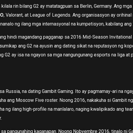
 kilala rin bilang G2 ay matatagpuan sa Berlin, Germany. Ang mg
GO
, Valorant, at League of Legends. Ang organisasyon ay orihina
analo ng ilang mga internasyonal na kumpetisyon, kabilang ang 
isang hindi magandang pagganap sa 2016 Mid-Season Invitational
usumikap ang G2 na ayusin ang dating sikat na reputasyon ng ko
g G2 ay isa na ngayon sa mga nangungunang esports na liga at
 sa Russia, na dating Gambit Gaming. Ito ay pagmamay-ari na n
kuha ang Moscow Five roster. Noong 2016, nakakuha si Gambit n
a ng ilang high-profile na manlalaro, naging kwalipikado ang te
.
 sa pangunahing kaganapan. Noong Nobyembre 2016, tinalo ni Ga