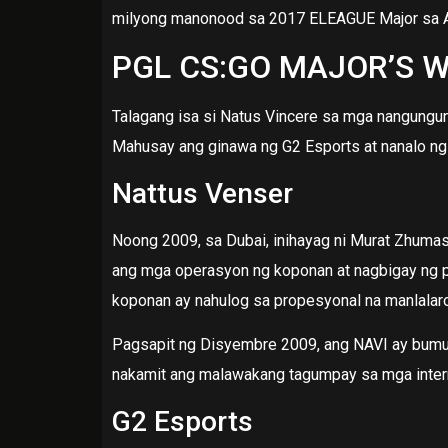
milyong manonood sa 2017 ELEAGUE Major sa A
PGL CS:GO MAJOR’S Wi
Talagang isa si Natus Vincere sa mga nangungu
Mahusay ang ginawa ng G2 Esports at nanalo ng
Nattus Venser
Noong 2009, sa Dubai, inihayag ni Murat Zhumas
ang mga operasyon ng koponan at nagbigay ng p
koponan ay nahulog sa propesyonal na manlalaro 
Pagsapit ng Disyembre 2009, ang NAVI ay bumuo
nakamit ang malawakang tagumpay sa mga inter
G2 Esports