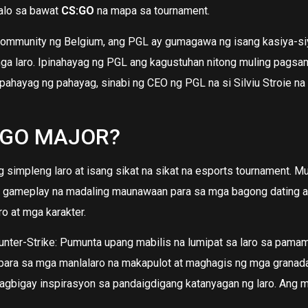
alo sa bawat
CS:GO
na mapa sa tournament.
ommunity ng Belgium, ang PGL ay gumagawa ng isang kasiya-siy
a laro. Ipinahayag ng PGL ang kagustuhan nitong muling pagsa
 pahayag ng pahayag, sinabi ng CEO ng PGL na si Silviu Stroie 
S:GO MAJOR?
g simpleng laro at isang sikat na sikat na esports tournament. 
 gameplay na madaling maunawaan para sa mga bagong dating at b
o at mga karakter.
nter-Strike: Pumunta upang mabilis na lumipat sa laro sa pamam
 para sa mga manlalaro na makapulot at maghagis ng mga granad
agbigay inspirasyon sa pandaigdigang katanyagan ng laro. Ang m