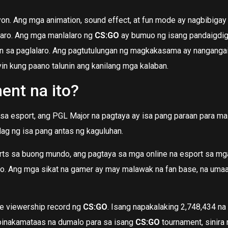
yon. Ang mga animation, sound effect, at fun mode ay nagbibig
alaro. Ang mga manlalaro ng
CS:GO
ay bumuo ng isang pandaigdig
n sa paglalaro. Ang pagtutulungan ng magkakasama ay nangangail
yin kung paano talunin ang kanilang mga kalaban.
ent na ito?
sa esport, ang PGL Major na pagtaya ay isa pang paraan para ma
ag ng isa pang antas ng kaguluhan.
orts sa buong mundo, ang pagtaya sa mga online na esport sa mg
no. Ang mga sikat na gamer ay may malawak na fan base, na uma
ime viewership record ng
CS:GO
. Isang napakalaking 2,748,434 n
 pinakamataas na dumalo para sa isang
CS:GO
tournament, sinira