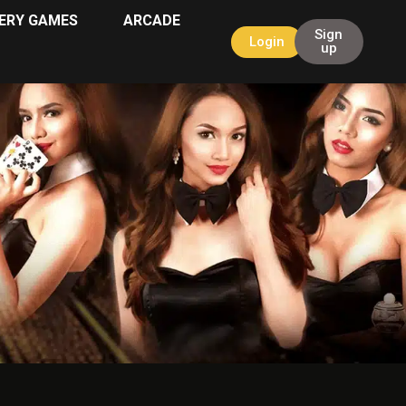
ERY GAMES
ARCADE
Sign
Login
up