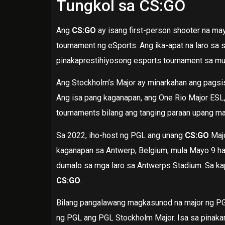
Tungkol sa CS:GO
Ang
CS:GO
ay isang first-person shooter na ma
tournament ng eSports. Ang ika-apat na laro sa 
pinakaprestihiyosong esports tournament sa m
Ang Stockholm’s Major ay minarkahan ang pagsi
Ang isa pang kaganapan, ang One Rio Major ESL
tournaments bilang ang tanging paraan upang 
Sa 2022, iho-host ng PGL ang unang
CS:GO
Majo
kaganapan sa Antwerp, Belgium, mula Mayo 9 h
dumalo sa mga laro sa Antwerps Stadium. Sa kap
CS:GO
.
Bilang pangalawang magkasunod na major ng PG
ng PGL ang PGL Stockholm Major. Isa sa pinaka