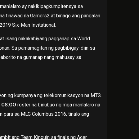
a manlalaro ay nakikipagkumpitensya sa
l na tinawag na Gamers2 at binago ang pangalan
2019 Six-Man Invitational.
 at isang nakakahiyang pagganap sa World
ponan. Sa pamamagitan ng pagbibigay-diin sa
 paborito na gumanap nang mahusay sa
gayon ng kumpanya ng telekomunikasyon na MTS.
g
CS:GO
roster na binubuo ng mga manlalaro na
am para sa MLG Columbus 2016, tinalo ang
mbit ang Team Kinguin sa finals ng Acer