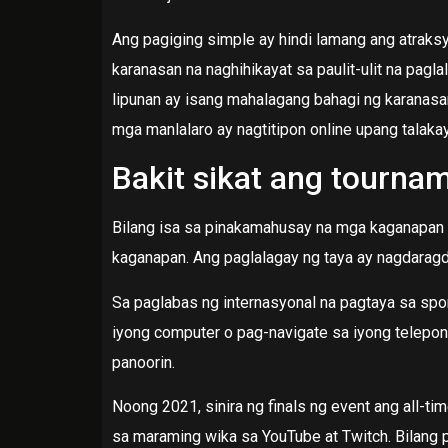
Ang pagiging simple ay hindi lamang ang atraks
karanasan na naghihikayat sa paulit-ulit na pagl
lipunan ay isang mahalagang bahagi ng karanasa
mga manlalaro ay nagtitipon online upang talaka
Bakit sikat ang tournam
Bilang isa sa pinakamahusay na mga kaganapan 
kaganapan. Ang paglalagay ng taya ay nagdaragd
Sa paglabas ng internasyonal na pagtaya sa sp
iyong computer o pag-navigate sa iyong telepo
panoorin.
Noong 2021, sinira ng finals ng event ang all-t
sa maraming wika sa YouTube at Twitch. Bilang