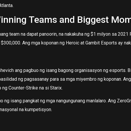
tlanta.
nning Teams and Biggest Mo
nang team na dapat panoorin, na nakakuha ng $1 milyon sa 2021
 $300,000. Ang mga koponan ng Heroic at Gambit Esports ay na
hevich ang pagbuo ng isang bagong organisasyon ng esports. Bil
asilidad ng pagsasanay para sa mga miyembro ng koponan. Ang 
ng Counter-Strike na si Starix.
 ng isang pangkat ng mga nangungunang manlalaro. Ang ZeroGra
nasyonal na kumpetisyon.