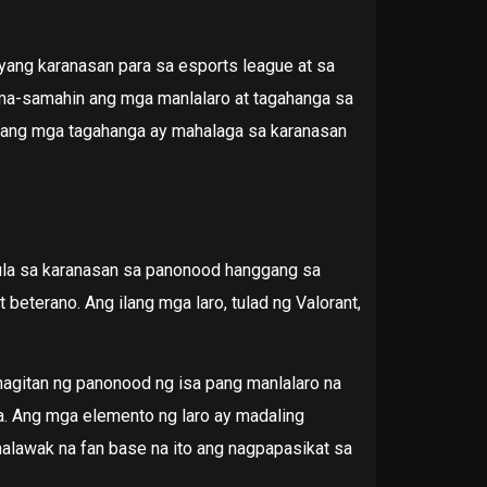
ang karanasan para sa esports league at sa
ma-samahin ang mga manlalaro at tagahanga sa
na ang mga tagahanga ay mahalaga sa karanasan
Mula sa karanasan sa panonood hanggang sa
eterano. Ang ilang mga laro, tulad ng Valorant,
agitan ng panonood ng isa pang manlalaro na
a. Ang mga elemento ng laro ay madaling
alawak na fan base na ito ang nagpapasikat sa