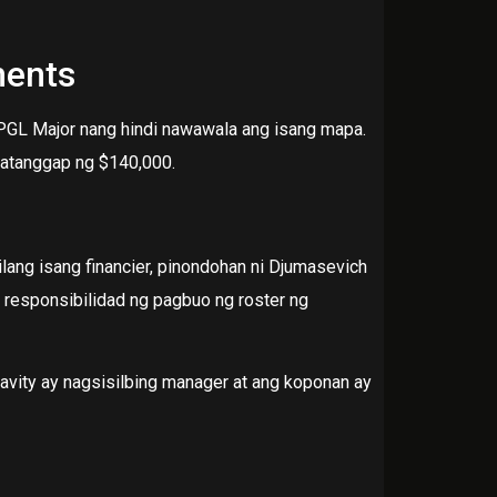
ments
 PGL Major nang hindi nawawala ang isang mapa.
katanggap ng $140,000.
ang isang financier, pinondohan ni Djumasevich
responsibilidad ng pagbuo ng roster ng
vity ay nagsisilbing manager at ang koponan ay