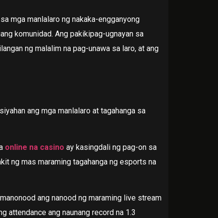
ay sa mga manlalaro ng nakaka-engganyong
ang komunidad. Ang pakikipag-ugnayan sa
angan ng malalim na pag-unawa sa laro, at ang
siyahan ang mga manlalaro at tagahanga sa
a
online na casino
ay kasingdali ng pag-on sa
akit ng mas maraming tagahanga ng esports na
a manonood ang nanood ng maraming live stream
 ng attendance ang naunang record na 1.3