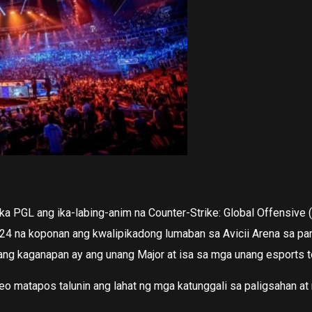
 PGL ang ika-labing-anim na Counter-Strike: Global Offensive (
4 na koponan ang kwalipikadong lumaban sa Avicii Arena sa pam
ng kaganapan ay ang unang Major at isa sa mga unang esports 
eo matapos talunin ang lahat ng mga katunggali sa paligsahan a