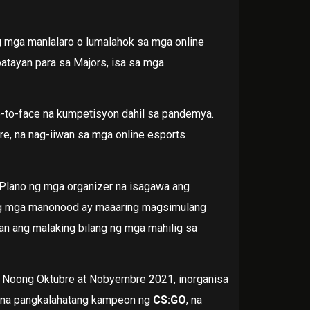
g mga manlalaro o lumalahok sa mga online
batayan para sa Majors, isa sa mga
e-to-face na kumpetisyon dahil sa pandemya.
e, na nag-iiwan sa mga online esports
 Plano ng mga organizer na isagawa ang
ang mga manonood ay maaaring magsimulang
an ang malaking bilang ng mga mahilig sa
 Noong Oktubre at Nobyembre 2021, inorganisa
e na pangkalahatang kampeon ng
CS:GO
, na