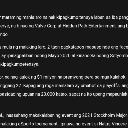
y maraming manlalaro na nakikipagkumpitensya laban sa iba pan
serye, na binuo ng Valve Corp at Hidden Path Entertainment, ang 
undo.
simula ng malaking laro, 2 taon pagkatapos masuspinde ang fac
, ay ipinagpaliban noong Mayo 2020 at kinansela noong Setyembr
makipagkumpetensya.
r, na nag-aalok ng $1 milyon na premyong pera sa mga kalahok.
anggang 22. Kapag ang mga manlalaro ay umabot sa playoffs, 
asidad ng upuan na 23,000 katao, sapat na ito upang mapaunlak
L, inaasahang makakalaban ng event ang 2021 Stockholm Major.
malaking eSports tournament , ginawa ng event si Natus Vincer